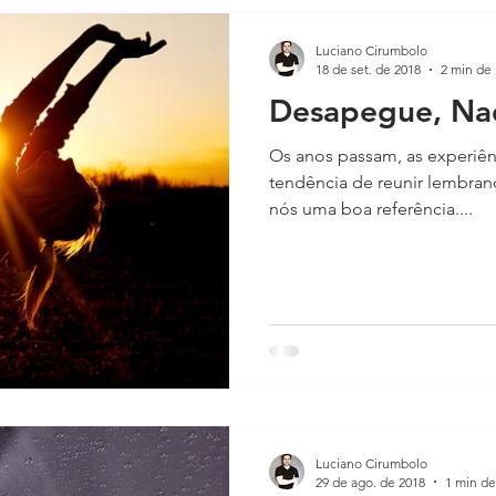
Luciano Cirumbolo
18 de set. de 2018
2 min de 
Desapegue, Na
Os anos passam, as experiên
tendência de reunir lembran
nós uma boa referência....
Luciano Cirumbolo
29 de ago. de 2018
1 min de