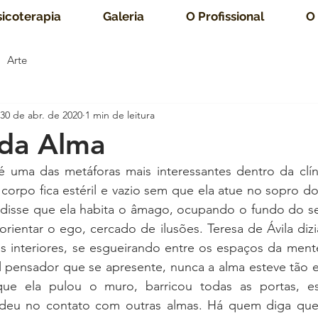
sicoterapia
Galeria
O Profissional
O
Arte
30 de abr. de 2020
1 min de leitura
 da Alma
 uma das metáforas mais interessantes dentro da clínic
o corpo fica estéril e vazio sem que ela atue no sopro do
 disse que ela habita o âmago, ocupando o fundo do se
)orientar o ego, cercado de ilusões. Teresa de Ávila diz
interiores, se esgueirando entre os espaços da mente
l pensador que se apresente, nunca a alma esteve tão e
ue ela pulou o muro, barricou todas as portas, es
deu no contato com outras almas. Há quem diga que 