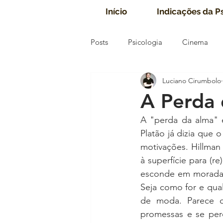
Início
Indicações da P
Posts
Psicologia
Cinema
Luciano Cirumbolo
A Perda
A "perda da alma" é
Platão já dizia que 
motivações. Hillman
à superfície para (re
esconde em moradas 
Seja como for e qua
de moda. Parece q
promessas e se per