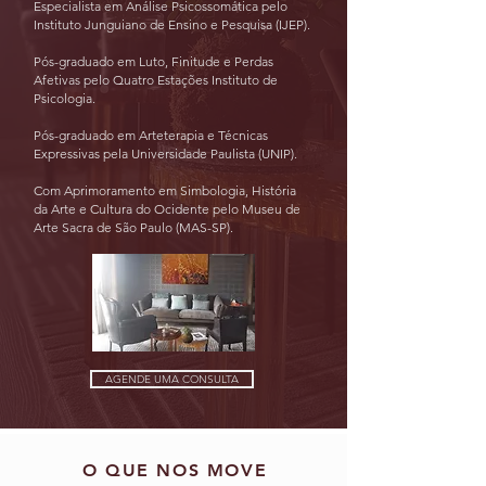
Especialista em Análise Psicossomática pelo
Instituto Junguiano de Ensino e Pesquisa (IJEP).
Pós-graduado em Luto, Finitude e Perdas
Afetivas pelo Quatro Estações Instituto de
Psicologia.
Pós-graduado em Arteterapia e Técnicas
Expressivas pela Universidade Paulista (UNIP).
Com Aprimoramento em Simbologia, História
da Arte e Cultura do Ocidente pelo Museu de
Arte Sacra de São Paulo (MAS-SP).
AGENDE UMA CONSULTA
O QUE NOS MOVE