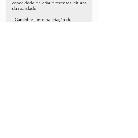
capacidade de criar diferentes leituras
da realidade.
- Caminhar junto na criação de
estratégias pessoais e enfrentamento
do cotidiano.
- Desenvolver hábitos construtivos
que favoreçam uma melhor
autoestima e compreensão de
sintomas e patologias.
- Auxiliar na tarefa de estabelecer
vínculos afetivos significativos na
família, no trabalho, na esfera social e
pessoal.
VISÃO
- Promover um trabalho digno e
conectado à teoria Analítica de Carl
Gustav Jung.
- Integrar diferentes áreas do saber